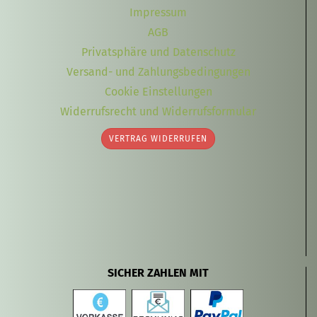
Impressum
AGB
Privatsphäre und Datenschutz
Versand- und Zahlungsbedingungen
Cookie Einstellungen
Widerrufsrecht und Widerrufsformular
VERTRAG WIDERRUFEN
SICHER ZAHLEN MIT