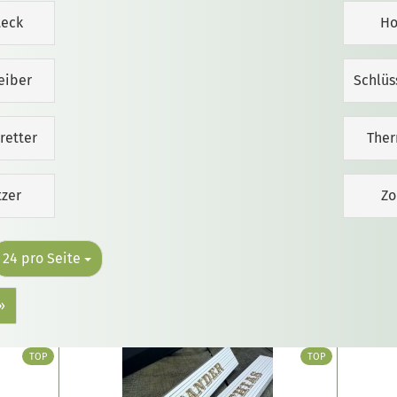
teck
Ho
eiber
Schlüs
retter
The
tzer
Zo
24 pro Seite
»
TOP
TOP