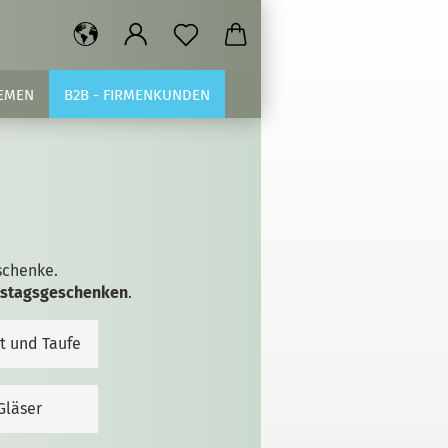
EMEN
B2B - FIRMENKUNDEN
schenke.
tstagsgeschenken
.
t und Taufe
Gläser