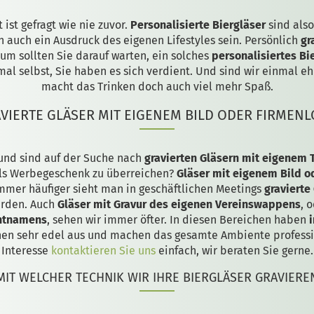
ist gefragt wie nie zuvor.
Personalisierte Biergläser
sind also
n auch ein Ausdruck des eigenen Lifestyles sein. Persönlich
gr
arum sollten Sie darauf warten, ein solches
personalisiertes Bi
al selbst, Sie haben es sich verdient. Und sind wir einmal eh
macht das Trinken doch auch viel mehr Spaß.
VIERTE GLÄSER MIT EIGENEM BILD ODER FIRMEN
 und sind auf der Suche nach
gravierten Gläsern mit eigenem 
als Werbegeschenk zu überreichen?
Gläser mit eigenem Bild o
 Immer häufiger sieht man in geschäftlichen Meetings
gravierte
erden. Auch
Gläser mit Gravur des eigenen Vereinswappens
, 
antnamens
, sehen wir immer öfter. In diesen Bereichen haben
i
sehen sehr edel aus und machen das gesamte Ambiente professi
Interesse
kontaktieren Sie uns
einfach, wir beraten Sie gerne.
MIT WELCHER TECHNIK WIR IHRE BIERGLÄSER GRAVIERE