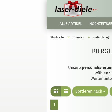
ALLE ARTIKEL
HOCHZEITSG
»
»
Startseite
Themen
Geburtstag
BIERG
Unsere
personalisierten
Wählen S
Weiter unte
Sortieren nach
1