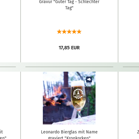
Gravur "Guter Tag - Schlechter
Tag"
17,85 EUR
it
Leonardo Bierglas mit Name
ten"
graviert "Kronkorken"