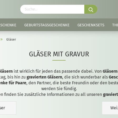
ESCHENKE
GEBURTSTAGSGESCHENKE
GESCHENKSETS
TH
»
Gläser
GLÄSER MIT GRAVUR
Gläsern
ist wirklich für jeden das passende dabei. Von
Gläsern
ag, bis hin zu
gravierten Gläsern
, die sich wunderbar als
Gesc
nke für Paare
, den Partner, die beste Freundin oder den bes
werden Sie fündig.
n finden Sie zusätzliche Informationen zu all unseren
gravier
ser
Wei