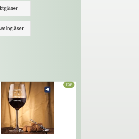
ktgläser
weingläser
TOP