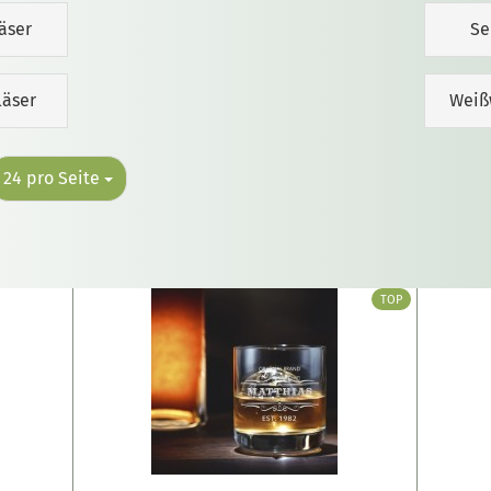
äser
Se
läser
Weiß
24 pro Seite
TOP