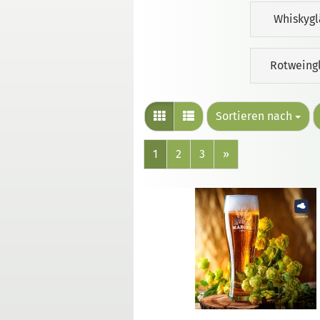
Whiskygl
Rotweing
Sortieren nach
1
2
3
»