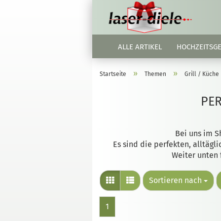
ALLE ARTIKEL
HOCHZEITSG
»
»
Startseite
Themen
Grill / Küche
PER
Bei uns im S
Es sind die perfekten, alltägl
Weiter unten 
Sortieren nach
1