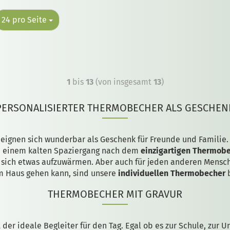
24 pro Seite
1
bis
13
(von insgesamt
13
)
PERSONALISIERTER THERMOBECHER ALS GESCHEN
eignen sich wunderbar als Geschenk für Freunde und Familie.
ei einem kalten Spaziergang nach dem
einzigartigen Thermob
 sich etwas aufzuwärmen. Aber auch für jeden anderen Mensch
m Haus gehen kann, sind unsere
individuellen Thermobecher
b
THERMOBECHER MIT GRAVUR
 der ideale Begleiter für den Tag. Egal ob es zur Schule, zur Un