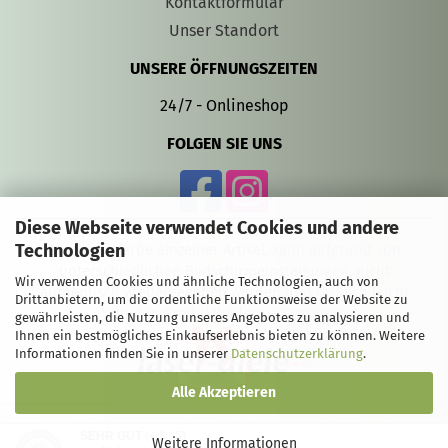
Kontaktformular
Unser Standort
UNSERE ÖFFNUNGSZEITEN
24/7 - Onlineshop
FOLGEN SIE UNS
Diese Webseite verwendet Cookies und andere
Technologien
Die Gravurfarbe einzelner Artikel, kann aufgrund von
unterschiedlichen Bildschirmeinstellungen, nicht
Wir verwenden Cookies und ähnliche Technologien, auch von
authentisch wiedergegeben werden und farblich leicht
Drittanbietern, um die ordentliche Funktionsweise der Website zu
von den Produktbildern abweichen.
gewährleisten, die Nutzung unseres Angebotes zu analysieren und
Ihnen ein bestmögliches Einkaufserlebnis bieten zu können. Weitere
Informationen finden Sie in unserer
Datenschutzerklärung
.
Alle Akzeptieren
Onlineshop eröffnen
mit Gambio.de © 2020
SEHR GUT
(4.8 / 5)
Weitere Informationen