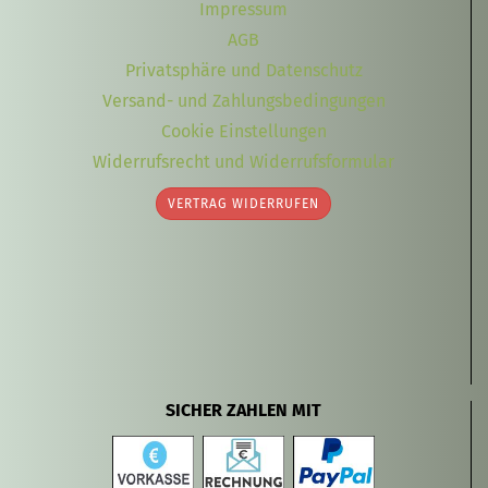
Impressum
AGB
Privatsphäre und Datenschutz
Versand- und Zahlungsbedingungen
Cookie Einstellungen
Widerrufsrecht und Widerrufsformular
VERTRAG WIDERRUFEN
SICHER ZAHLEN MIT