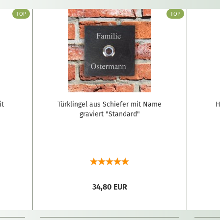
TOP
TOP
it
Türklingel aus Schiefer mit Name
H
graviert "Standard"
34,80 EUR