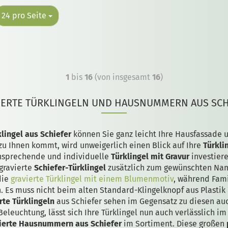
24 pro Seite
1
bis
16
(von insgesamt
16
)
IERTE TÜRKLINGELN UND HAUSNUMMERN AUS SCH
lingel aus Schiefer
können Sie ganz leicht Ihre Hausfassade u
zu Ihnen kommt, wird unweigerlich einen Blick auf Ihre
Türkli
 ansprechende und individuelle
Türklingel mit Gravur
investier
gravierte
Schiefer-Türklingel
zusätzlich zum gewünschten Nam
die
gravierte Türklingel mit einem Blumenmotiv
, während Fami
 Es muss nicht beim alten Standard-Klingelknopf aus Plastik 
rte Türklingeln
aus Schiefer sehen im Gegensatz zu diesen au
eleuchtung, lässt sich Ihre Türklingel nun auch verlässlich i
ierte Hausnummern aus Schiefer
im Sortiment. Diese großen