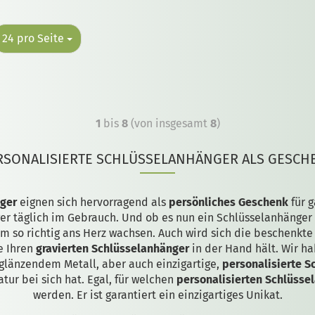
24 pro Seite
1
bis
8
(von insgesamt
8
)
RSONALISIERTE SCHLÜSSELANHÄNGER ALS GESCH
nger
eignen sich hervorragend als
persönliches Geschenk
für 
er täglich im Gebrauch. Und ob es nun ein Schlüsselanhänger au
em so richtig ans Herz wachsen. Auch wird sich die beschenkt
e Ihren
gravierten Schlüsselanhänger
in der Hand hält. Wir h
glänzendem Metall, aber auch einzigartige,
personalisierte S
ur bei sich hat. Egal, für welchen
personalisierten Schlüsse
werden. Er ist garantiert ein einzigartiges Unikat.