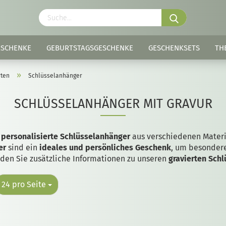
ESCHENKE
GEBURTSTAGSGESCHENKE
GESCHENKSETS
TH
»
rten
Schlüsselanhänger
SCHLÜSSELANHÄNGER MIT GRAVUR
e
personalisierte Schlüsselanhänger
aus verschiedenen Materi
er
sind ein
ideales und persönliches Geschenk
, um besonder
nden Sie zusätzliche Informationen zu unseren
gravierten Sch
24 pro Seite