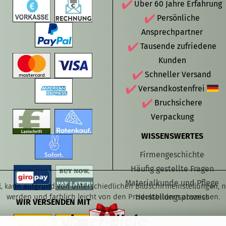
Über 60 Jahre Erfahrung
Persönliche
Ansprechpartner
Tausende zufriedene
Kunden
Schneller Versand
Versandkostenfrei
Bruchsichere
Verpackung
WISSENSWERTES
Firmengeschichte
Häufig gestellte Fragen
Materialkunde und Pflege
el, kann aufgrund von unterschiedlichen Bildschirmeinstellungen,
werden und farblich leicht von den Produktbildern abweichen.
Herstellungsprozess
WIR VERSENDEN MIT