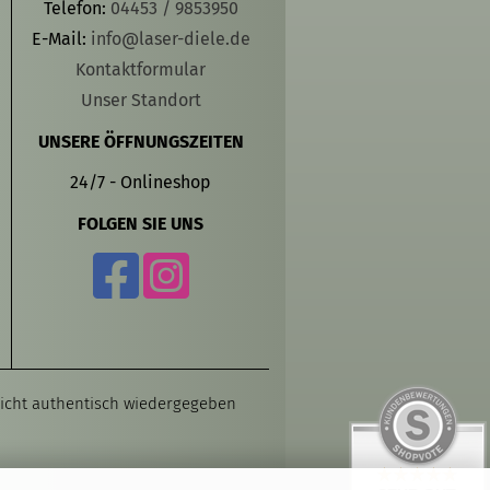
Telefon:
04453 / 9853950
E-Mail:
info@laser-diele.de
Kontaktformular
Unser Standort
UNSERE ÖFFNUNGSZEITEN
24/7 - Onlineshop
FOLGEN SIE UNS
 nicht authentisch wiedergegeben