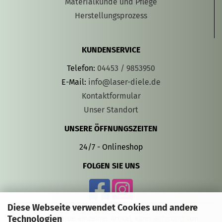
Materialkunde und Pflege
Herstellungsprozess
KUNDENSERVICE
Telefon:
04453 / 9853950
E-Mail:
info@laser-diele.de
Kontaktformular
Unser Standort
UNSERE ÖFFNUNGSZEITEN
24/7 - Onlineshop
FOLGEN SIE UNS
Diese Webseite verwendet Cookies und andere
Technologien
Die Gravurfarbe einzelner Artikel, kann aufgrund von