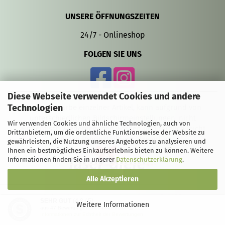
UNSERE ÖFFNUNGSZEITEN
24/7 - Onlineshop
FOLGEN SIE UNS
Diese Webseite verwendet Cookies und andere
Technologien
Die Gravurfarbe einzelner Artikel, kann aufgrund von
unterschiedlichen Bildschirmeinstellungen, nicht
Wir verwenden Cookies und ähnliche Technologien, auch von
authentisch wiedergegeben werden und farblich leicht
Drittanbietern, um die ordentliche Funktionsweise der Website zu
von den Produktbildern abweichen.
gewährleisten, die Nutzung unseres Angebotes zu analysieren und
Ihnen ein bestmögliches Einkaufserlebnis bieten zu können. Weitere
Informationen finden Sie in unserer
Datenschutzerklärung
.
Alle Akzeptieren
Onlineshop eröffnen
mit Gambio.de © 2020
SEHR GUT
(4.8 / 5)
Weitere Informationen
aus
47
Bewertungen bei: amazon.de ⓘ
Informationen zur Echtheit der Bewertungen