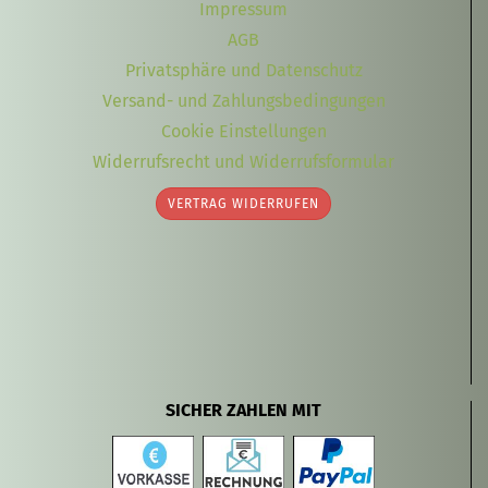
Impressum
AGB
Privatsphäre und Datenschutz
Versand- und Zahlungsbedingungen
Cookie Einstellungen
Widerrufsrecht und Widerrufsformular
VERTRAG WIDERRUFEN
SICHER ZAHLEN MIT