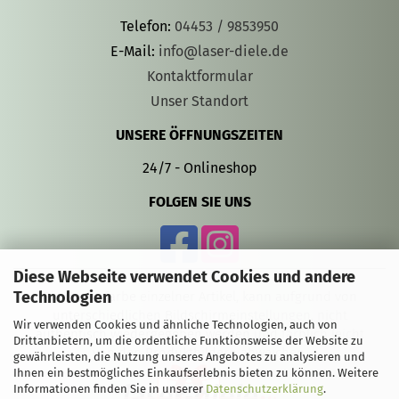
Telefon:
04453 / 9853950
E-Mail:
info@laser-diele.de
Kontaktformular
Unser Standort
UNSERE ÖFFNUNGSZEITEN
24/7 - Onlineshop
FOLGEN SIE UNS
Diese Webseite verwendet Cookies und andere
Technologien
Die Gravurfarbe einzelner Artikel, kann aufgrund von
unterschiedlichen Bildschirmeinstellungen, nicht
Wir verwenden Cookies und ähnliche Technologien, auch von
authentisch wiedergegeben werden und farblich leicht
Drittanbietern, um die ordentliche Funktionsweise der Website zu
von den Produktbildern abweichen.
gewährleisten, die Nutzung unseres Angebotes zu analysieren und
Ihnen ein bestmögliches Einkaufserlebnis bieten zu können. Weitere
Informationen finden Sie in unserer
Datenschutzerklärung
.