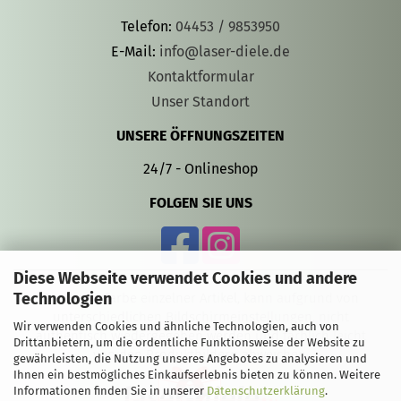
Telefon:
04453 / 9853950
E-Mail:
info@laser-diele.de
Kontaktformular
Unser Standort
UNSERE ÖFFNUNGSZEITEN
24/7 - Onlineshop
FOLGEN SIE UNS
Diese Webseite verwendet Cookies und andere
Technologien
Die Gravurfarbe einzelner Artikel, kann aufgrund von
unterschiedlichen Bildschirmeinstellungen, nicht
Wir verwenden Cookies und ähnliche Technologien, auch von
authentisch wiedergegeben werden und farblich leicht
Drittanbietern, um die ordentliche Funktionsweise der Website zu
von den Produktbildern abweichen.
gewährleisten, die Nutzung unseres Angebotes zu analysieren und
Ihnen ein bestmögliches Einkaufserlebnis bieten zu können. Weitere
Informationen finden Sie in unserer
Datenschutzerklärung
.