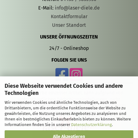
E-Mail:
info@laser-diele.de
Kontaktformular
Unser Standort
UNSERE ÖFFNUNGSZEITEN
24/7 - Onlineshop
FOLGEN SIE UNS
Diese Webseite verwendet Cookies und andere
Technologien
Die Gravurfarbe einzelner Artikel, kann aufgrund von
unterschiedlichen Bildschirmeinstellungen, nicht
Wir verwenden Cookies und ähnliche Technologien, auch von
authentisch wiedergegeben werden und farblich leicht
Drittanbietern, um die ordentliche Funktionsweise der Website zu
von den Produktbildern abweichen.
gewährleisten, die Nutzung unseres Angebotes zu analysieren und
Ihnen ein bestmögliches Einkaufserlebnis bieten zu können. Weitere
Informationen finden Sie in unserer
Datenschutzerklärung
.
Alle Akzeptieren