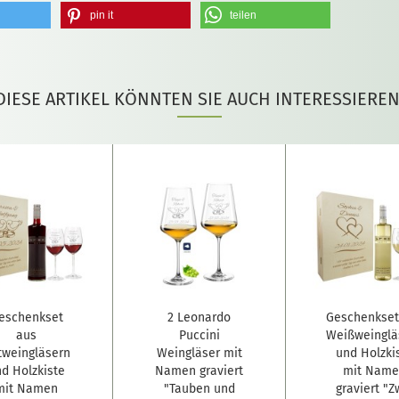
pin it
teilen
DIESE ARTIKEL KÖNNTEN SIE AUCH INTERESSIEREN
eschenkset
2 Leonardo
Geschenkset
aus
Puccini
Weißweinglä
tweingläsern
Weingläser mit
und Holzki
d Holzkiste
Namen graviert
mit Nam
mit Namen
"Tauben und
graviert "Z