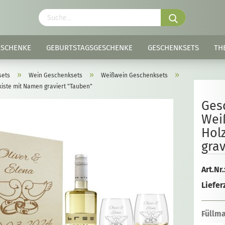
ESCHENKE
GEBURTSTAGSGESCHENKE
GESCHENKSETS
TH
»
»
»
sets
Wein Geschenksets
Weißwein Geschenksets
iste mit Namen graviert "Tauben"
Ges
Wei
Hol
grav
Art.Nr.
Lieferz
Füllma