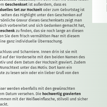
sem
Geschenkset
ist außerdem, dass es
duelles Set zur Hochzeit
oder zum Geburtstag ist
t selten das Highlight unter den Geschenken auf
ersönliche Gravur dieses Geschenksets zeigt man
sich vorbereitet und sich Gedanken gemacht hat,
geschenk
zu finden, das sie noch lange an diesen
ten Sie dem frisch vermählten Paar mit diesem
ine ganz individuelle Überraschung.
chluss und Scharniere. Innen drin ist sie mit
ird auf der Vorderseite mit den beiden Namen des
tiv und dem Datum der Hochzeit graviert. Zudem
 Wunschtext unter das Motiv. Dort kann ein
te zu lesen sein oder ein lieber Gruß von den
ser werden ebenfalls mit den gewünschten
em Datum versehen. Die
hochwertig gravierten
mmen mit der Weißweinflasche, stilvoll und sicher
ackt.