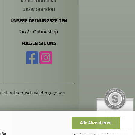
Kontaktformular
Unser Standort
UNSERE ÖFFNUNGSZEITEN
24/7 - Onlineshop
FOLGEN SIE UNS
 nicht authentisch wiedergegeben
SEHR GUT
Alle Akzeptieren
4.8 / 5
,
aus 47 Bewertungen
 Sie
bei: amazon.de