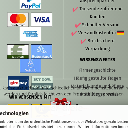
Ansprechpartner
Tausende zufriedene
Kunden
Schneller Versand
Versandkostenfrei
Bruchsichere
Verpackung
WISSENSWERTES
Firmengeschichte
Häufig gestellte Fragen
Materialkunde und Pflege
el, kann aufgrund von unterschiedlichen Bildschirmeinstellungen,
werden und farblich leicht von den Produktbildern abweichen.
Herstellungsprozess
WIR VERSENDEN MIT
Technologien
nbietern, um die ordentliche Funktionsweise der Website zu gewährleisten
ögliches Einkaufserlebnis bieten zu können. Weitere Informationen finden
Onlineshop eröffnen
mit Gambio.de © 2020