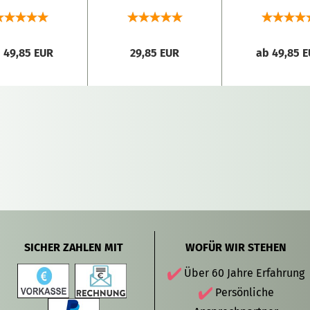
graviert
Ringe"
Herzen"
"Tauben"
 49,85 EUR
29,85 EUR
ab 49,85 
SICHER ZAHLEN MIT
WOFÜR WIR STEHEN
Über 60 Jahre Erfahrung
Persönliche