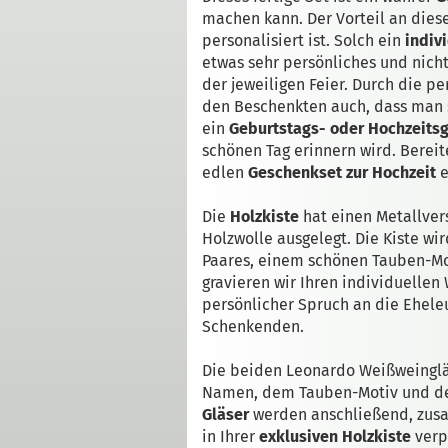
machen kann. Der Vorteil an die
personalisiert ist. Solch ein
indivi
etwas sehr persönliches und nich
der jeweiligen Feier. Durch die p
den Beschenkten auch, dass man 
ein
Geburtstags- oder Hochzeits
schönen Tag erinnern wird. Berei
edlen
Geschenkset zur Hochzeit
e
Die
Holzkiste
hat einen Metallvers
Holzwolle ausgelegt. Die Kiste w
Paares, einem schönen Tauben-Mo
gravieren wir Ihren individuellen
persönlicher Spruch an die Eheleu
Schenkenden.
Die beiden Leonardo Weißweinglä
Namen, dem Tauben-Motiv und d
Gläser
werden anschließend, zusa
in Ihrer
exklusiven Holzkiste
verp