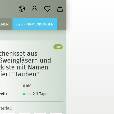
EMEN
B2B - FIRMENKUNDEN
TOP
chenkset aus
ßweingläsern und
zkiste mit Namen
iert "Tauben"
:
0160
eit:
ca. 2-3 Tage
terial: