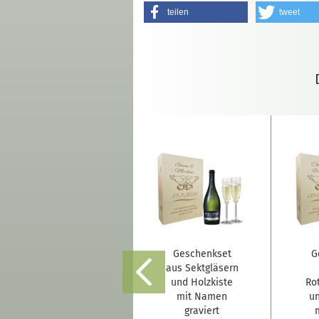
teilen
tweet
Geschenkset aus
Geschenkset
G
Weißweingläsern
aus Sektgläsern
und Holzkiste
und Holzkiste
Ro
mit Namen
mit Namen
un
graviert "Ranke"
graviert