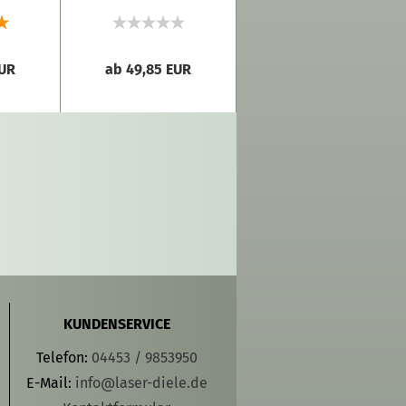
Mrs"
EUR
ab 49,85 EUR
ab 49,85 EUR
KUNDENSERVICE
Telefon:
04453 / 9853950
E-Mail:
info@laser-diele.de