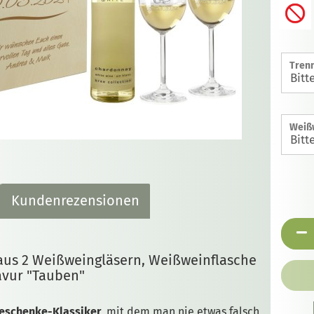
Trenn
Weiß
Kundenrezensionen
aus 2 Weißweingläsern, Weißweinflasche
avur "Tauben"
eschenke-Klassiker
, mit dem man nie etwas falsch