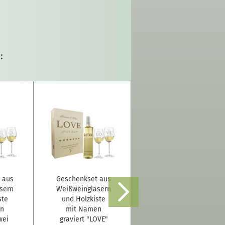
:
 aus
Geschenkset aus
Geschenkset aus
sern
Weißweingläsern
Weißweingläsern
ste
und Holzkiste
und Holzkiste
en
mit Namen
mit Name
wei
graviert "LOVE"
graviert "Mr &