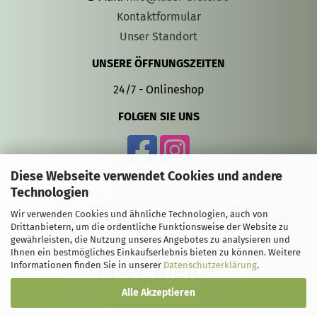
Kontaktformular
Unser Standort
UNSERE ÖFFNUNGSZEITEN
24/7 - Onlineshop
FOLGEN SIE UNS
Diese Webseite verwendet Cookies und andere
Technologien
Die Gravurfarbe einzelner Artikel, kann aufgrund von
unterschiedlichen Bildschirmeinstellungen, nicht
Wir verwenden Cookies und ähnliche Technologien, auch von
authentisch wiedergegeben werden und farblich leicht
Drittanbietern, um die ordentliche Funktionsweise der Website zu
von den Produktbildern abweichen.
gewährleisten, die Nutzung unseres Angebotes zu analysieren und
Ihnen ein bestmögliches Einkaufserlebnis bieten zu können. Weitere
Informationen finden Sie in unserer
Datenschutzerklärung
.
Alle Akzeptieren