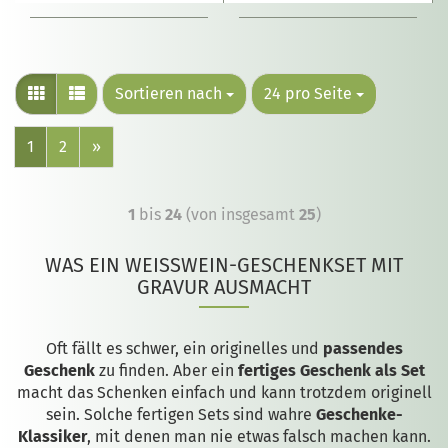
Sortieren nach
24 pro Seite
1
2
»
1
bis
24
(von insgesamt
25
)
WAS EIN WEISSWEIN-GESCHENKSET MIT G
RAVUR AUSMACHT
Oft fällt es schwer, ein originelles und
passendes
Geschenk
zu finden. Aber ein
fertiges Geschenk als Set
macht das Schenken einfach und kann trotzdem originell
sein. Solche fertigen Sets sind wahre
Geschenke-
Klassiker
, mit denen man nie etwas falsch machen kann.