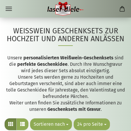
WEISSWEIN GESCHENKSETS ZUR H
OCHZEIT UND ANDEREN ANLÄSSEN
Unsere
personalisierten Weißwein-Geschenksets
sind
die
perfekte Geschenkidee
. Durch Ihre Wunschgravur
wird jedes dieser Sets absolut einzigartig.
Unsere Sets werden gerne zu Hochzeiten und
Geburtstagen verschenkt, sind aber auch immer eine
tolle Geschenkidee für Jahrestage, den Valentinstag und
befreundete Pärchen.
Weiter unten finden Sie zusätzliche Informationen zu
unseren
Geschenksets mit Gravur
.
Sortieren nach
24 pro Seite