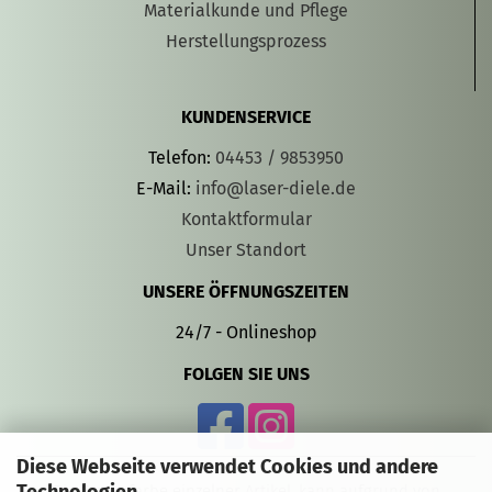
Materialkunde und Pflege
Herstellungsprozess
KUNDENSERVICE
Telefon:
04453 / 9853950
E-Mail:
info@laser-diele.de
Kontaktformular
Unser Standort
UNSERE ÖFFNUNGSZEITEN
24/7 - Onlineshop
FOLGEN SIE UNS
Diese Webseite verwendet Cookies und andere
Die Gravurfarbe einzelner Artikel, kann aufgrund von