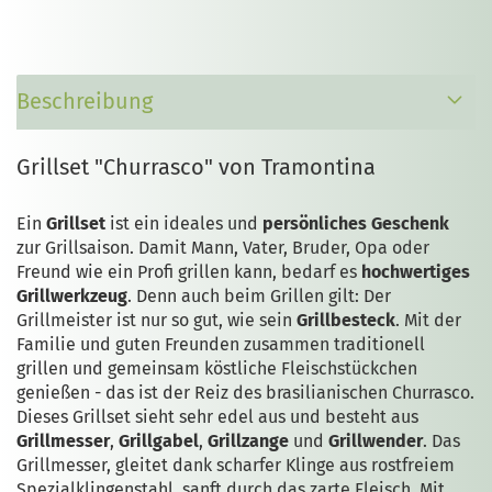
Beschreibung
Grillset "Churrasco" von Tramontina
Ein
Grillset
ist ein ideales und
persönliches Geschenk
zur Grillsaison. Damit Mann, Vater, Bruder, Opa oder
Freund wie ein Profi grillen kann, bedarf es
hochwertiges
Grillwerkzeug
. Denn auch beim Grillen gilt: Der
Grillmeister ist nur so gut, wie sein
Grillbesteck
. Mit der
Familie und guten Freunden zusammen traditionell
grillen und gemeinsam köstliche Fleischstückchen
genießen - das ist der Reiz des brasilianischen Churrasco.
Dieses Grillset sieht sehr edel aus und besteht aus
Grillmesser
,
Grillgabel
,
Grillzange
und
Grillwender
. Das
Grillmesser, gleitet dank scharfer Klinge aus rostfreiem
Spezialklingenstahl, sanft durch das zarte Fleisch. Mit