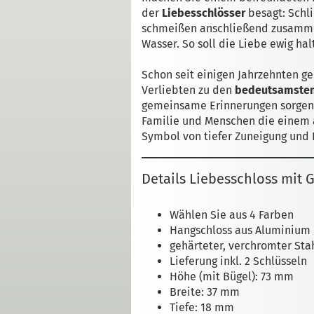
der
Liebesschlösser
besagt: Schl
schmeißen anschließend zusammen
Wasser. So soll die Liebe ewig hal
Schon seit einigen Jahrzehnten g
Verliebten zu den
bedeutsamste
gemeinsame Erinnerungen sorgen
Familie und Menschen die einem a
Symbol von tiefer Zuneigung und 
Details Liebesschloss mit 
Wählen Sie aus 4 Farben
Hangschloss aus Aluminium
gehärteter, verchromter Sta
Lieferung inkl. 2 Schlüsseln
Höhe (mit Bügel): 73 mm
Breite: 37 mm
Tiefe: 18 mm