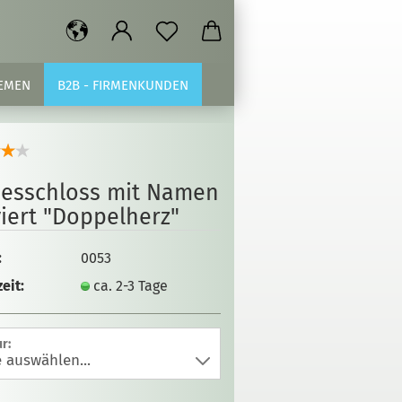
EMEN
B2B - FIRMENKUNDEN
besschloss mit Namen
iert "Doppelherz"
:
0053
eit:
ca. 2-3 Tage
r: