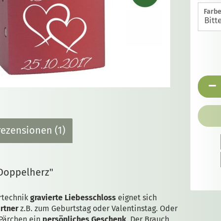
Farbe
ezensionen (1)
"Doppelherz"
rtechnik
gravierte Liebesschloss
eignet sich
rtner
z.B. zum Geburtstag oder Valentinstag. Oder
Pärchen ein
persönliches Geschenk
. Der Brauch