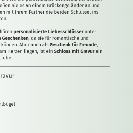
ießen Sie es an einem Brückengeländer an und
 mit Ihrem Partner die beiden Schlüssel ins
ten.
ehören
personalisierte Liebesschlösser
unter
n Geschenken
, da sie für romantische und
 können. Aber auch als
Geschenk für Freunde
,
m Herzen liegen, ist ein
Schloss mit Gravur
ein
Liebe.
Gravur
hlbügel