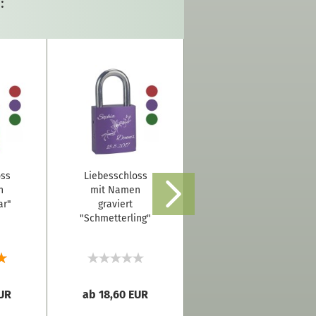
:
oss
Liebesschloss
Liebesschloss
n
mit Namen
mit Namen
ar"
graviert
graviert "I love
"Schmetterling"
you"
EUR
ab 18,60 EUR
ab 18,60 EUR