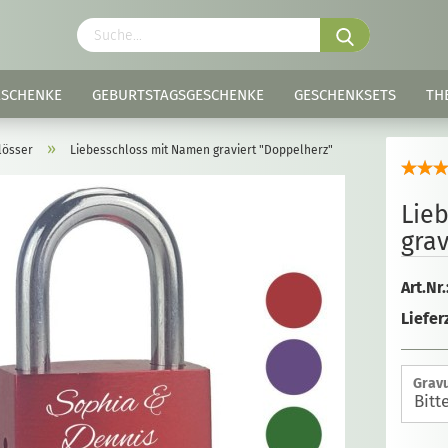
ESCHENKE
GEBURTSTAGSGESCHENKE
GESCHENKSETS
TH
»
lösser
Liebesschloss mit Namen graviert "Doppelherz"
Lie
grav
Art.Nr.
Lieferz
Gravu