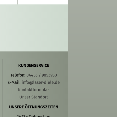
KUNDENSERVICE
Telefon:
04453 / 9853950
E-Mail:
info@laser-diele.de
Kontaktformular
Unser Standort
UNSERE ÖFFNUNGSZEITEN
24/7 - Onlineshop