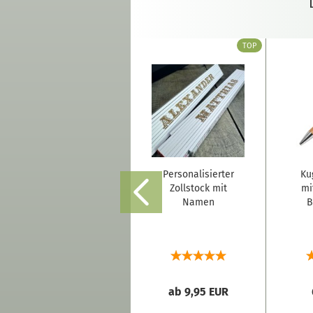
TOP
Liebesschloss
Personalisierter
Ku
mit Namen
Zollstock mit
mi
graviert "I love
Namen
B
you"
ab 18,60 EUR
ab 9,95 EUR