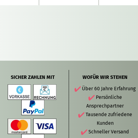
SICHER ZAHLEN MIT
WOFÜR WIR STEHEN
Über 60 Jahre Erfahrung
Persönliche
Ansprechpartner
Tausende zufriedene
Kunden
Schneller Versand