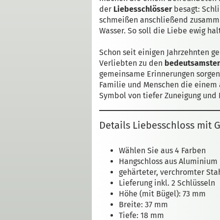
der
Liebesschlösser
besagt: Schl
schmeißen anschließend zusammen
Wasser. So soll die Liebe ewig hal
Schon seit einigen Jahrzehnten g
Verliebten zu den
bedeutsamste
gemeinsame Erinnerungen sorgen
Familie und Menschen die einem a
Symbol von tiefer Zuneigung und 
Details Liebesschloss mit 
Wählen Sie aus 4 Farben
Hangschloss aus Aluminium
gehärteter, verchromter Sta
Lieferung inkl. 2 Schlüsseln
Höhe (mit Bügel): 73 mm
Breite: 37 mm
Tiefe: 18 mm