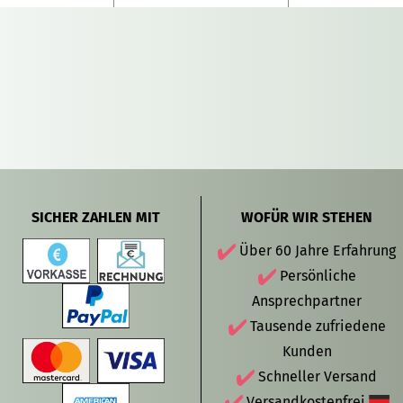
SICHER ZAHLEN MIT
WOFÜR WIR STEHEN
Über 60 Jahre Erfahrung
Persönliche
Ansprechpartner
Tausende zufriedene
Kunden
Schneller Versand
Versandkostenfrei