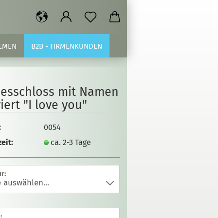
EMEN
B2B - FIRMENKUNDEN
besschloss mit Namen
iert "I love you"
:
0054
eit:
ca. 2-3 Tage
r:
: