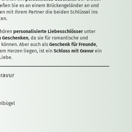
ießen Sie es an einem Brückengeländer an und
 mit Ihrem Partner die beiden Schlüssel ins
ten.
ehören
personalisierte Liebesschlösser
unter
n Geschenken
, da sie für romantische und
 können. Aber auch als
Geschenk für Freunde
,
m Herzen liegen, ist ein
Schloss mit Gravur
ein
Liebe.
Gravur
hlbügel