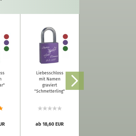
oss
Liebesschloss
Liebesschloss
n
mit Namen
mit Namen
ar"
graviert
graviert
"Schmetterling"
"Doppelherz"
EUR
ab 18,60 EUR
ab 18,60 EUR