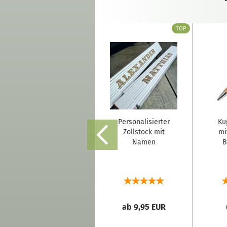
TOP
Liebesschloss
Personalisierter
Ku
mit Namen
Zollstock mit
mi
graviert
Namen
B
"Doppelherz"
ab 18,60 EUR
ab 9,95 EUR