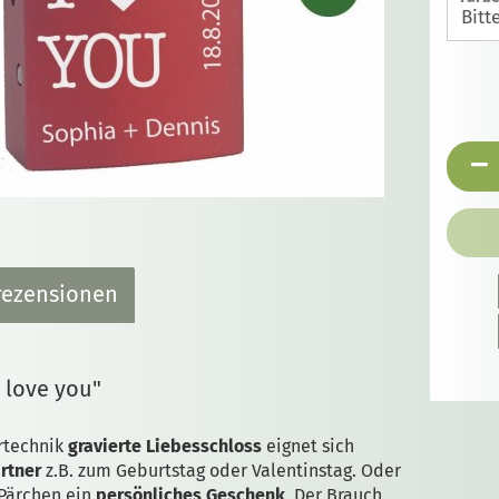
ezensionen
 love you"
rtechnik
gravierte Liebesschloss
eignet sich
rtner
z.B. zum Geburtstag oder Valentinstag. Oder
Pärchen ein
persönliches Geschenk
. Der Brauch