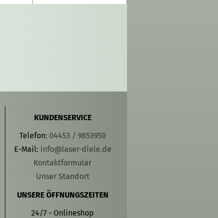
KUNDENSERVICE
Telefon:
04453 / 9853950
E-Mail:
info@laser-diele.de
Kontaktformular
Unser Standort
UNSERE ÖFFNUNGSZEITEN
24/7 - Onlineshop