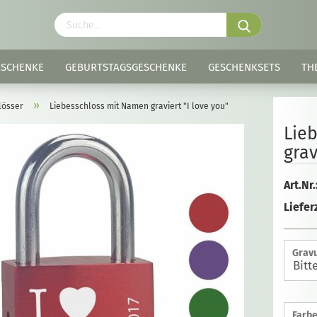
ESCHENKE
GEBURTSTAGSGESCHENKE
GESCHENKSETS
TH
»
lösser
Liebesschloss mit Namen graviert "I love you"
Lie
grav
Art.Nr.
Lieferz
Gravu
Farbe