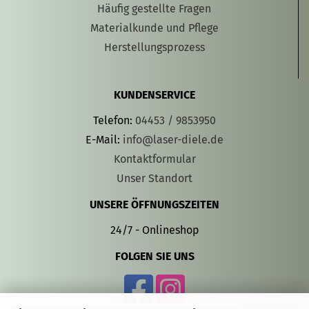
Häufig gestellte Fragen
Materialkunde und Pflege
Herstellungsprozess
KUNDENSERVICE
Telefon:
04453 / 9853950
E-Mail:
info@laser-diele.de
Kontaktformular
Unser Standort
UNSERE ÖFFNUNGSZEITEN
24/7 - Onlineshop
FOLGEN SIE UNS