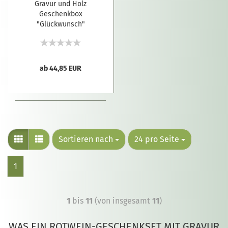
Gravur und Holz
Geschenkbox
"Glückwunsch"
ab 44,85 EUR
Sortieren nach
24 pro Seite
1
1
bis
11
(von insgesamt
11
)
WAS EIN ROTWEIN-GESCHENKSET MIT GRAVUR