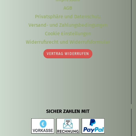
AGB
Privatsphäre und Datenschutz
Versand- und Zahlungsbedingungen
Cookie Einstellungen
Widerrufsrecht und Widerrufsformular
VERTRAG WIDERRUFEN
SICHER ZAHLEN MIT