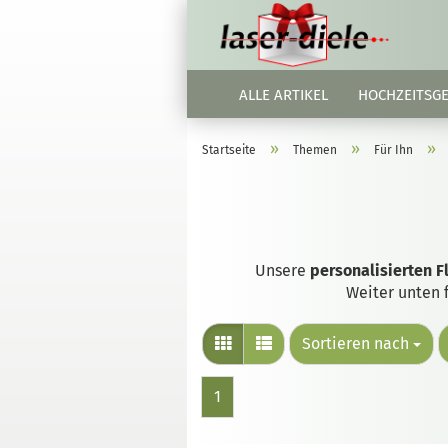
ALLE ARTIKEL
HOCHZEITSG
»
»
»
Startseite
Themen
Für Ihn
Unsere
personalisierten F
Weiter unten 
Sortieren nach
1