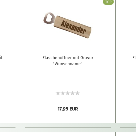
TOP
it
Flaschenöffner mit Gravur
F
"Wunschname"
17,95 EUR