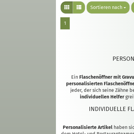
Sortieren nach
1
PERSON
Ein
Flaschenöffner mit Gravu
personalisierten Flaschenöffn
jeder, der sich seine Zähne 
individuellen Helfer
grei
INDIVIDUELLE 
Personalisierte Artikel
haben sic
dem Hotel- und Restaurantnamen