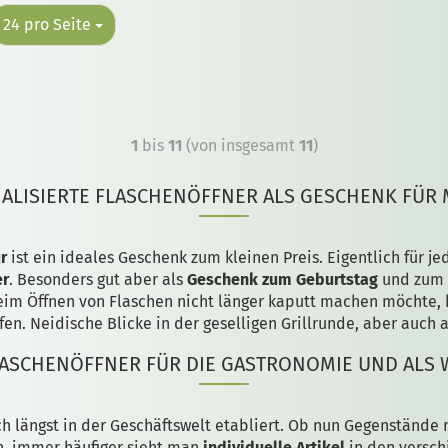
24 pro Seite
1
bis
11
(von insgesamt
11
)
ALISIERTE FLASCHENÖFFNER ALS GESCHENK FÜR
r
ist ein ideales Geschenk zum kleinen Preis. Eigentlich für j
er
. Besonders gut aber als
Geschenk zum Geburtstag
und zum S
beim Öffnen von Flaschen nicht länger kaputt machen möchte, 
fen. Neidische Blicke in der geselligen Grillrunde, aber auch 
FLASCHENÖFFNER FÜR DIE GASTRONOMIE UND ALS
h längst in der Geschäftswelt etabliert. Ob nun Gegenstände 
, immer häufiger sieht man
individuelle Artikel
in den versch