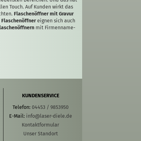
llen Touch. Auf Kunden wirkt das
chten.
Flaschenöffner mit Gravur
e Flaschenöffner
eignen sich auch
Flaschenöffnern
mit Firmenname-
KUNDENSERVICE
Telefon:
04453 / 9853950
E-Mail:
info@laser-diele.de
Kontaktformular
Unser Standort